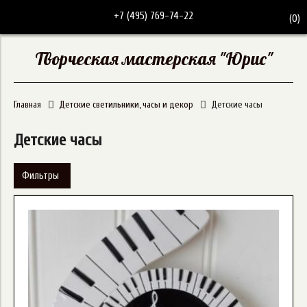
+7 (495) 769-74-22
(
0
)
Творческая мастерская "Юрис"
Главная
Детские светильники, часы и декор
Детские часы
Детские часы
Фильтры
Материал
Страна-производитель
Сосна
Высота
Россия
Бук
Ширина
200 мм
Ясень
Применить
Закрыть