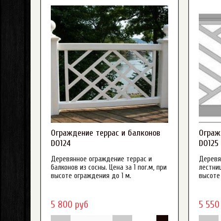
Россия
Сосна
1000 мм
900 мм
Применить
Закрыть
Применить
Закр
Применить
Ограждение террас и балконов
Ограж
DO124
DO125
Деревянное ограждение террас и
Деревя
балконов из сосны. Цена за 1 пог.м, при
лестниц
высоте ограждения до 1 м.
высоте
5 800 руб
5 550