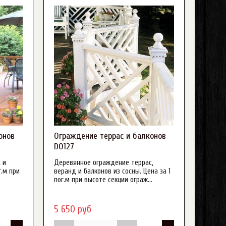
онов
Ограждение террас и балконов
DO127
 и
Деревянное ограждение террас,
г.м при
веранд и балконов из сосны. Цена за 1
пог.м при высоте секции ограж...
5 650 руб