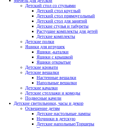
Мебель для детской
Детский стол со стульями
Детский стол круглый
Детский стол прямоугольный
Детский стол для занятий
Детские стулья и табуреты
Растущие комплекты для детей
Детские комплекты
Детские полки
Ящики для игрушек
Ящики -каталки
Ящики с крышкой
Ящики открытые
Детские кровати
Детские вешалки
Настенные вешалки
Напольные вешалки
Детские качалки
Детские стеллажи и комоды
Подвесные качели
Детские светильники, часы и декор
Освещение детям
Детские настольные лампы
Ночники в детскую
Детские напольные/Торшеры