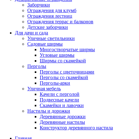
Заборчики
Ограждения для клумб
Ограждения лестниц
Ограждения террас и балконов
Детские заборчики
Для дачи и сада
Уличные светильники
Садовые ширмы
Многостворчатые ширмы
Угловые ширмы
Ширмы со скамейкой
Перголы
Перголы с цветочницами
Перголы со скамейкой
Перголы-арки
Уличная мебель
Качели с перголой
Подвесные качели
Скамейки и лавочки
Настилы и дорожки
Деревянные дорожки
Деревянные настилы
Конструктор деревянного настила
Главная