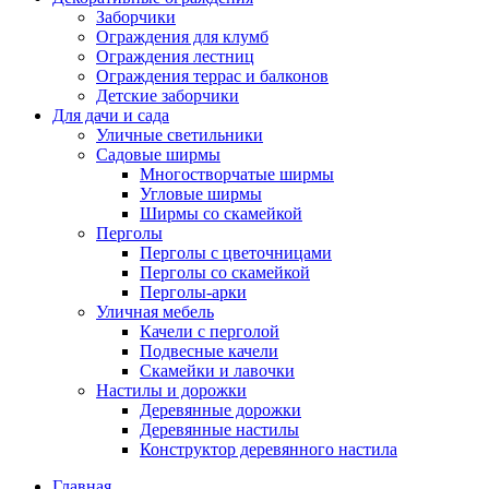
Заборчики
Ограждения для клумб
Ограждения лестниц
Ограждения террас и балконов
Детские заборчики
Для дачи и сада
Уличные светильники
Садовые ширмы
Многостворчатые ширмы
Угловые ширмы
Ширмы со скамейкой
Перголы
Перголы с цветочницами
Перголы со скамейкой
Перголы-арки
Уличная мебель
Качели с перголой
Подвесные качели
Скамейки и лавочки
Настилы и дорожки
Деревянные дорожки
Деревянные настилы
Конструктор деревянного настила
Главная