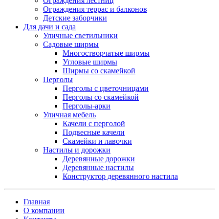
Ограждения лестниц
Ограждения террас и балконов
Детские заборчики
Для дачи и сада
Уличные светильники
Садовые ширмы
Многостворчатые ширмы
Угловые ширмы
Ширмы со скамейкой
Перголы
Перголы с цветочницами
Перголы со скамейкой
Перголы-арки
Уличная мебель
Качели с перголой
Подвесные качели
Скамейки и лавочки
Настилы и дорожки
Деревянные дорожки
Деревянные настилы
Конструктор деревянного настила
Главная
О компании