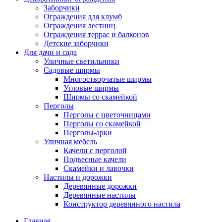
Заборчики
Ограждения для клумб
Ограждения лестниц
Ограждения террас и балконов
Детские заборчики
Для дачи и сада
Уличные светильники
Садовые ширмы
Многостворчатые ширмы
Угловые ширмы
Ширмы со скамейкой
Перголы
Перголы с цветочницами
Перголы со скамейкой
Перголы-арки
Уличная мебель
Качели с перголой
Подвесные качели
Скамейки и лавочки
Настилы и дорожки
Деревянные дорожки
Деревянные настилы
Конструктор деревянного настила
Главная