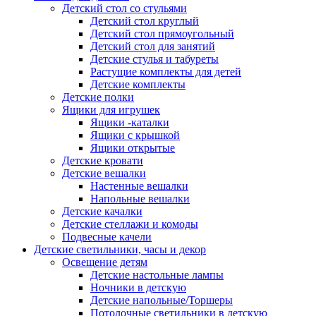
Детский стол со стульями
Детский стол круглый
Детский стол прямоугольный
Детский стол для занятий
Детские стулья и табуреты
Растущие комплекты для детей
Детские комплекты
Детские полки
Ящики для игрушек
Ящики -каталки
Ящики с крышкой
Ящики открытые
Детские кровати
Детские вешалки
Настенные вешалки
Напольные вешалки
Детские качалки
Детские стеллажи и комоды
Подвесные качели
Детские светильники, часы и декор
Освещение детям
Детские настольные лампы
Ночники в детскую
Детские напольные/Торшеры
Потолочные светильники в детскую