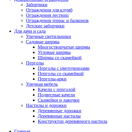
Заборчики
Ограждения для клумб
Ограждения лестниц
Ограждения террас и балконов
Детские заборчики
Для дачи и сада
Уличные светильники
Садовые ширмы
Многостворчатые ширмы
Угловые ширмы
Ширмы со скамейкой
Перголы
Перголы с цветочницами
Перголы со скамейкой
Перголы-арки
Уличная мебель
Качели с перголой
Подвесные качели
Скамейки и лавочки
Настилы и дорожки
Деревянные дорожки
Деревянные настилы
Конструктор деревянного настила
Главная