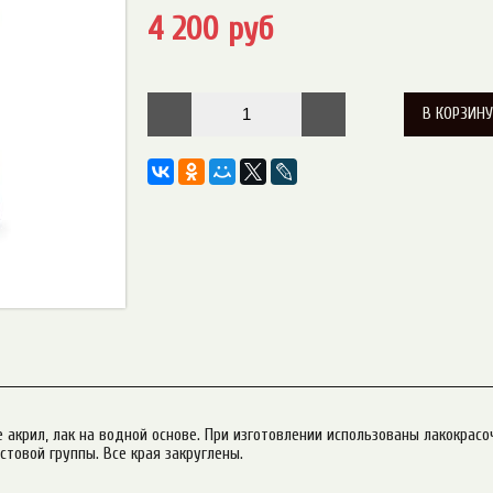
4 200 руб
В КОРЗИН
ие акрил, лак на водной основе. При изготовлении использованы лакокра
товой группы. Все края закруглены.