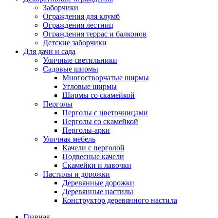
Заборчики
Ограждения для клумб
Ограждения лестниц
Ограждения террас и балконов
Детские заборчики
Для дачи и сада
Уличные светильники
Садовые ширмы
Многостворчатые ширмы
Угловые ширмы
Ширмы со скамейкой
Перголы
Перголы с цветочницами
Перголы со скамейкой
Перголы-арки
Уличная мебель
Качели с перголой
Подвесные качели
Скамейки и лавочки
Настилы и дорожки
Деревянные дорожки
Деревянные настилы
Конструктор деревянного настила
Главная