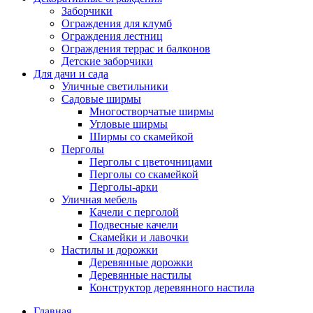
Заборчики
Ограждения для клумб
Ограждения лестниц
Ограждения террас и балконов
Детские заборчики
Для дачи и сада
Уличные светильники
Садовые ширмы
Многостворчатые ширмы
Угловые ширмы
Ширмы со скамейкой
Перголы
Перголы с цветочницами
Перголы со скамейкой
Перголы-арки
Уличная мебель
Качели с перголой
Подвесные качели
Скамейки и лавочки
Настилы и дорожки
Деревянные дорожки
Деревянные настилы
Конструктор деревянного настила
Главная