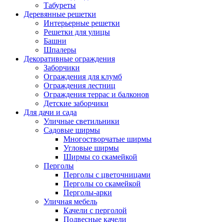
Табуреты
Деревянные решетки
Интерьерные решетки
Решетки для улицы
Башни
Шпалеры
Декоративные ограждения
Заборчики
Ограждения для клумб
Ограждения лестниц
Ограждения террас и балконов
Детские заборчики
Для дачи и сада
Уличные светильники
Садовые ширмы
Многостворчатые ширмы
Угловые ширмы
Ширмы со скамейкой
Перголы
Перголы с цветочницами
Перголы со скамейкой
Перголы-арки
Уличная мебель
Качели с перголой
Подвесные качели