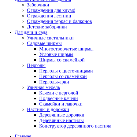
Заборчики
Ограждения для клумб
Ограждения лестниц
Ограждения террас и балконов
Детские заборчики
Для дачи и сада
Уличные светильники
Садовые ширмы
Многостворчатые ширмы
Угловые ширмы
Ширмы со скамейкой
Перголы
Перголы с цветочницами
Перголы со скамейкой
Перголы-арки
Уличная мебель
Качели с перголой
Подвесные качели
Скамейки и лавочки
Настилы и дорожки
Деревянные дорожки
Деревянные настилы
Конструктор деревянного настила
Главная