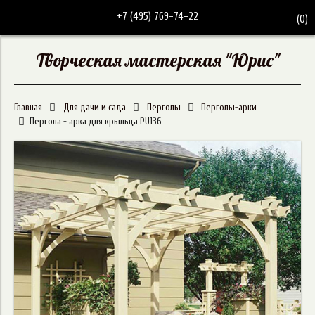
+7 (495) 769-74-22
(
0
)
Творческая мастерская "Юрис"
Главная
Для дачи и сада
Перголы
Перголы-арки
Пергола - арка для крыльца PU136