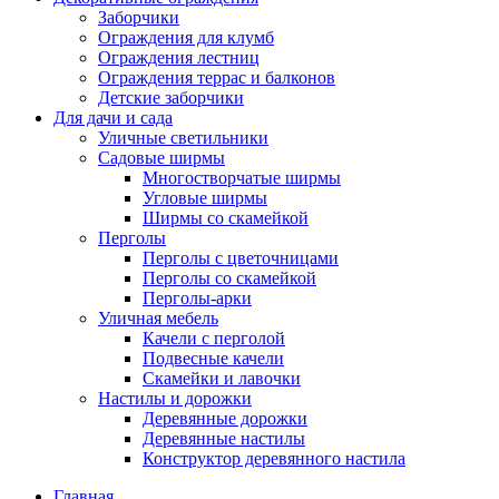
Заборчики
Ограждения для клумб
Ограждения лестниц
Ограждения террас и балконов
Детские заборчики
Для дачи и сада
Уличные светильники
Садовые ширмы
Многостворчатые ширмы
Угловые ширмы
Ширмы со скамейкой
Перголы
Перголы с цветочницами
Перголы со скамейкой
Перголы-арки
Уличная мебель
Качели с перголой
Подвесные качели
Скамейки и лавочки
Настилы и дорожки
Деревянные дорожки
Деревянные настилы
Конструктор деревянного настила
Главная