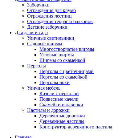
Заборчики
Ограждения для клумб
Ограждения лестниц
Ограждения террас и балконов
Детские заборчики
Для дачи и сада
Уличные светильники
Садовые ширмы
Многостворчатые ширмы
Угловые ширмы
Ширмы со скамейкой
Перголы
Перголы с цветочницами
Перголы со скамейкой
Перголы-арки
Уличная мебель
Качели с перголой
Подвесные качели
Скамейки и лавочки
Настилы и дорожки
Деревянные дорожки
Деревянные настилы
Конструктор деревянного настила
Главная