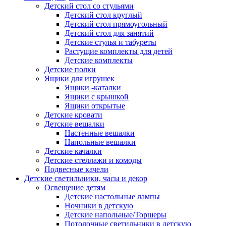
Детский стол со стульями
Детский стол круглый
Детский стол прямоугольный
Детский стол для занятий
Детские стулья и табуреты
Растущие комплекты для детей
Детские комплекты
Детские полки
Ящики для игрушек
Ящики -каталки
Ящики с крышкой
Ящики открытые
Детские кровати
Детские вешалки
Настенные вешалки
Напольные вешалки
Детские качалки
Детские стеллажи и комоды
Подвесные качели
Детские светильники, часы и декор
Освещение детям
Детские настольные лампы
Ночники в детскую
Детские напольные/Торшеры
Потолочные светильники в детскую