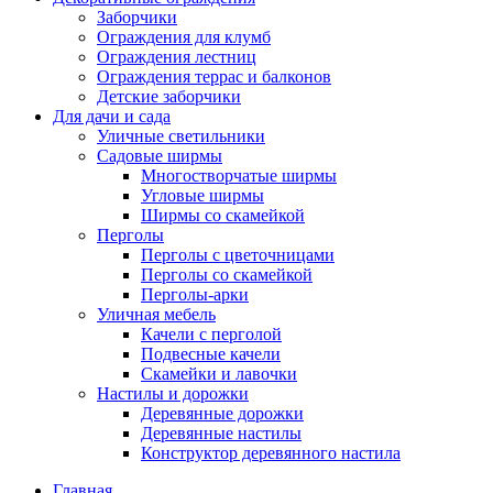
Заборчики
Ограждения для клумб
Ограждения лестниц
Ограждения террас и балконов
Детские заборчики
Для дачи и сада
Уличные светильники
Садовые ширмы
Многостворчатые ширмы
Угловые ширмы
Ширмы со скамейкой
Перголы
Перголы с цветочницами
Перголы со скамейкой
Перголы-арки
Уличная мебель
Качели с перголой
Подвесные качели
Скамейки и лавочки
Настилы и дорожки
Деревянные дорожки
Деревянные настилы
Конструктор деревянного настила
Главная