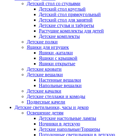
Детский стол со стульями
Детский стол круглый
Детский стол прямоугольный
Детский стол для занятий
Детские стулья и табуреты
Растущие комплекты для детей
Детские комплекты
Детские полки
Ящики для игрушек
Ящики -каталки
Ящики с крышкой
Ящики открытые
Детские кровати
Детские вешалки
Настенные вешалки
Напольные вешалки
Детские качалки
Детские стеллажи и комоды
Подвесные качели
Детские светильники, часы и декор
Освещение детям
Детские настольные лампы
Ночники в детскую
Детские напольные/Торшеры
Потолочные светильники в детскую