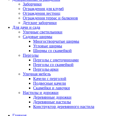
Заборчики
Ограждения для клумб
Ограждения лестниц
Ограждения террас и балконов
Детские заборчики
Для дачи и сада
Уличные светильники
Садовые ширмы
Многостворчатые ширмы
Угловые ширмы
Ширмы со скамейкой
Перголы
Перголы с цветочницами
Перголы со скамейкой
Перголы-арки
Уличная мебель
Качели с перголой
Подвесные качели
Скамейки и лавочки
Настилы и дорожки
Деревянные дорожки
Деревянные настилы
Конструктор деревянного настила
Главная