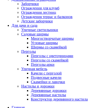
Заборчики
Ограждения для клумб
Ограждения лестниц
Ограждения террас и балконов
Детские заборчики
Для дачи и сада
Уличные светильники
Садовые ширмы
Многостворчатые ширмы
Угловые ширмы
Ширмы со скамейкой
Перголы
Перголы с цветочницами
Перголы со скамейкой
Перголы-арки
Уличная мебель
Качели с перголой
Подвесные качели
Скамейки и лавочки
Настилы и дорожки
Деревянные дорожки
Деревянные настилы
Конструктор деревянного настила
Главная