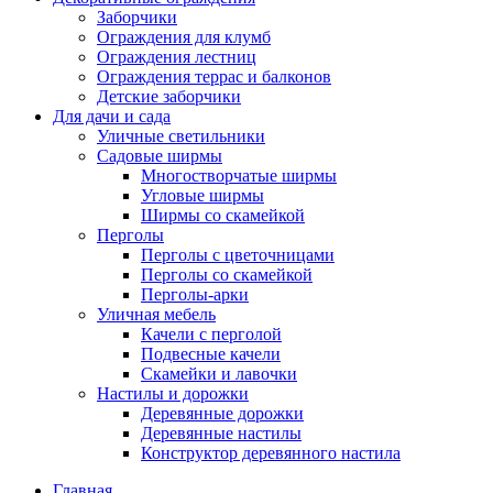
Заборчики
Ограждения для клумб
Ограждения лестниц
Ограждения террас и балконов
Детские заборчики
Для дачи и сада
Уличные светильники
Садовые ширмы
Многостворчатые ширмы
Угловые ширмы
Ширмы со скамейкой
Перголы
Перголы с цветочницами
Перголы со скамейкой
Перголы-арки
Уличная мебель
Качели с перголой
Подвесные качели
Скамейки и лавочки
Настилы и дорожки
Деревянные дорожки
Деревянные настилы
Конструктор деревянного настила
Главная