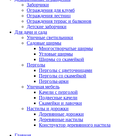
Заборчики
Ограждения для клумб
Ограждения лестниц
Ограждения террас и балконов
Детские заборчики
Для дачи и сада
Уличные светильники
Садовые ширмы
Многостворчатые ширмы
Угловые ширмы
Ширмы со скамейкой
Перголы
Перголы с цветочницами
Перголы со скамейкой
Перголы-арки
Уличная мебель
Качели с перголой
Подвесные качели
Скамейки и лавочки
Настилы и дорожки
Деревянные дорожки
Деревянные настилы
Конструктор деревянного настила
Главная