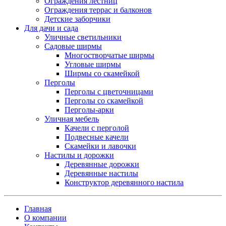
Ограждения лестниц
Ограждения террас и балконов
Детские заборчики
Для дачи и сада
Уличные светильники
Садовые ширмы
Многостворчатые ширмы
Угловые ширмы
Ширмы со скамейкой
Перголы
Перголы с цветочницами
Перголы со скамейкой
Перголы-арки
Уличная мебель
Качели с перголой
Подвесные качели
Скамейки и лавочки
Настилы и дорожки
Деревянные дорожки
Деревянные настилы
Конструктор деревянного настила
Главная
О компании