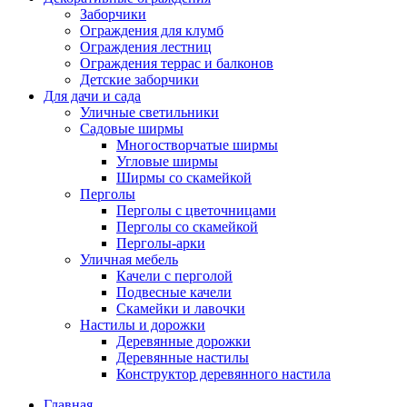
Заборчики
Ограждения для клумб
Ограждения лестниц
Ограждения террас и балконов
Детские заборчики
Для дачи и сада
Уличные светильники
Садовые ширмы
Многостворчатые ширмы
Угловые ширмы
Ширмы со скамейкой
Перголы
Перголы с цветочницами
Перголы со скамейкой
Перголы-арки
Уличная мебель
Качели с перголой
Подвесные качели
Скамейки и лавочки
Настилы и дорожки
Деревянные дорожки
Деревянные настилы
Конструктор деревянного настила
Главная