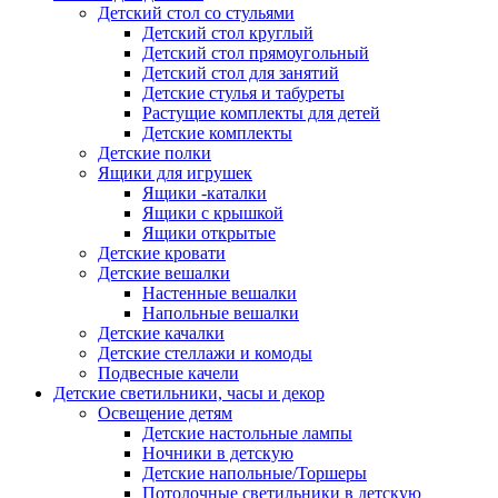
Детский стол со стульями
Детский стол круглый
Детский стол прямоугольный
Детский стол для занятий
Детские стулья и табуреты
Растущие комплекты для детей
Детские комплекты
Детские полки
Ящики для игрушек
Ящики -каталки
Ящики с крышкой
Ящики открытые
Детские кровати
Детские вешалки
Настенные вешалки
Напольные вешалки
Детские качалки
Детские стеллажи и комоды
Подвесные качели
Детские светильники, часы и декор
Освещение детям
Детские настольные лампы
Ночники в детскую
Детские напольные/Торшеры
Потолочные светильники в детскую